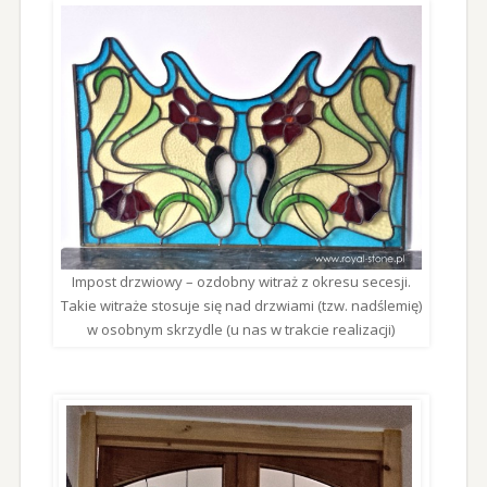
Impost drzwiowy – ozdobny witraż z okresu secesji.
Takie witraże stosuje się nad drzwiami (tzw. nadślemię)
w osobnym skrzydle (u nas w trakcie realizacji)