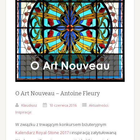
O Art Nouveau – Antoine Fleury
Klaudiusz
10 czerwca 2016
Aktualności
,
Inspiracje
W związku z trwającym konkursem biżuteryjnym
Kalendarz Royal-Stone 2017
i inspiracją zatytułowaną