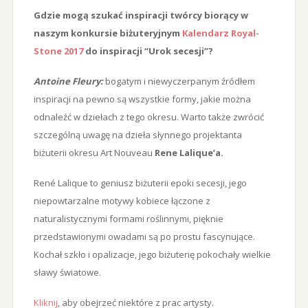
Gdzie mogą szukać inspiracji twórcy biorący w
naszym konkursie biżuteryjnym
Kalendarz Royal-
Stone 2017
do inspiracji “Urok secesji”?
Antoine Fleury:
bogatym i niewyczerpanym źródłem
inspiracji na pewno są wszystkie formy, jakie można
odnaleźć w dziełach z tego okresu. Warto także zwrócić
szczególną uwagę na dzieła słynnego projektanta
biżuterii okresu Art Nouveau
Rene Lalique’a.
René Lalique to geniusz biżuterii epoki secesji, jego
niepowtarzalne motywy kobiece łączone z
naturalistycznymi formami roślinnymi, pięknie
przedstawionymi owadami są po prostu fascynujące.
Kochał szkło i opalizacje, jego biżuterię pokochały wielkie
sławy światowe.
Kliknij
, aby obejrzeć niektóre z prac artysty.