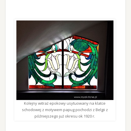
Kolejny witraż epokowy usytuowany na klatce
schodowej z motywem papug pochodzi z Belgii z
późniejszego już okresu ok 1920 r.