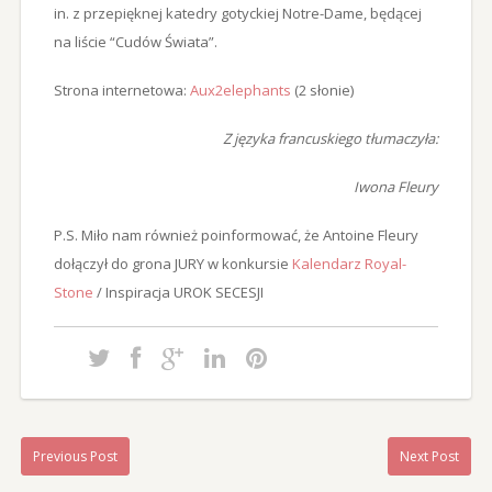
in. z przepięknej katedry gotyckiej Notre-Dame, będącej
na liście “Cudów Świata”.
Strona internetowa:
Aux2elephants
(2 słonie)
Z języka francuskiego tłumaczyła:
Iwona Fleury
P.S. Miło nam również poinformować, że Antoine Fleury
dołączył do grona JURY w konkursie
Kalendarz Royal-
Stone
/ Inspiracja UROK SECESJI
Previous Post
Next Post