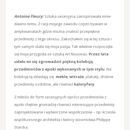
Antoine Fleury:
Sztuka secesyjna zainspirowała mnie
dawno temu. Z racji mojego zawodu często bywam w
antykwariatach gdzie można znależć przepiękne
przedmioty z tego okresu. Zakochałem się w tej sztuce i
tym samym stała się moja pasja. Tak właśnie rozpoczęła
się moja przygoda ze sztuką Art Nouveau.
Przez lata
udało mi się zgromadzić piękną kolekcją
przedmiotów z epoki wykonanych w tym stylu.
Na
kolekcję tą składają się
meble
,
witraże
, plakaty, drobne
przedmioty ozdobne, ale również
kaloryfery
.
Z miłości do form secesyjnych oprócz przedmiotów z
epoki chętnie gromadzę również interesujące przedmioty
zaprojektowane i wytworzone współcześnie – np. krzesła
współczesnego architekta i twórcy wzornictwa Philippe
Starcka.