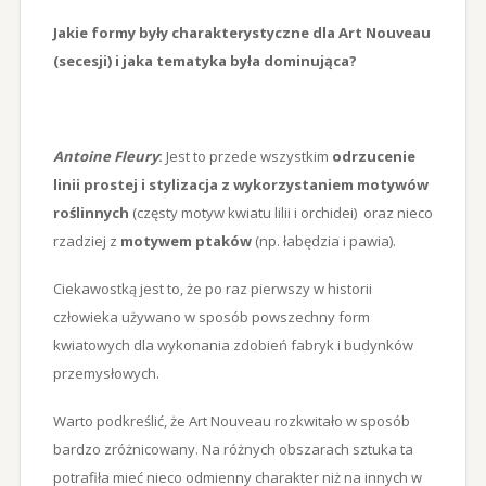
Jakie formy były charakterystyczne dla Art Nouveau
(secesji) i jaka tematyka była dominująca?
Antoine Fleury
:
Jest to przede wszystkim
odrzucenie
linii prostej i stylizacja z wykorzystaniem motywów
roślinnych
(częsty motyw kwiatu lilii i orchidei) oraz nieco
rzadziej z
motywem ptaków
(np. łabędzia i pawia).
Ciekawostką jest to, że po raz pierwszy w historii
człowieka używano w sposób powszechny form
kwiatowych dla wykonania zdobień fabryk i budynków
przemysłowych.
Warto podkreślić, że Art Nouveau rozkwitało w sposób
bardzo zróżnicowany. Na różnych obszarach sztuka ta
potrafiła mieć nieco odmienny charakter niż na innych w