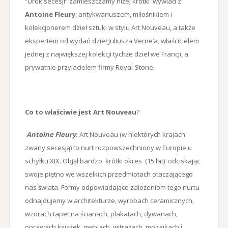
“Urok secesji” zamieszczamy niżej krótki wywiad z
Antoine Fleury
, antykwariuszem, miłośnikiem i
kolekcjonerem dzieł sztuki w stylu Art Nouveau, a także
ekspertem od wydań dzieł Juliusza Verne’a, właścicielem
jednej z największej kolekcji tychże dzieł we Francji, a
prywatnie przyjacielem firmy Royal-Stone.
Co to właściwie jest Art Nouveau
?
Antoine Fleury
:
Art Nouveau (w niektórych krajach
zwany secesją) to nurt rozpowszechniony w Europie u
schyłku XIX. Objął bardzo krótki okres (15 lat) odciskając
swoje piętno we wszelkich przedmiotach otaczającego
nas świata. Formy odpowiadające założeniom tego nurtu
odnajdujemy w architekturze, wyrobach ceramicznych,
wzorach tapet na ścianach, plakatach, dywanach,
oprawach książek, meblach, witrażach, mozaikach
i