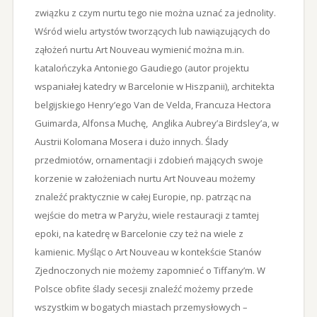
związku z czym nurtu tego nie można uznać za jednolity.
Wśród wielu artystów tworzących lub nawiązujących do
ząłożeń nurtu Art Nouveau wymienić można m.in.
katalończyka Antoniego Gaudiego (autor projektu
wspaniałej katedry w Barcelonie w Hiszpanii), architekta
belgijskiego Henry’ego Van de Velda, Francuza Hectora
Guimarda, Alfonsa Muchę, Anglika Aubrey’a Birdsley’a, w
Austrii Kolomana Mosera i dużo innych. Ślady
przedmiotów, ornamentacji i zdobień mających swoje
korzenie w założeniach nurtu Art Nouveau możemy
znaleźć praktycznie w całej Europie, np. patrząc na
wejście do metra w Paryżu, wiele restauracji z tamtej
epoki, na katedrę w Barcelonie czy też na wiele z
kamienic. Myśląc o Art Nouveau w kontekście Stanów
Zjednoczonych nie możemy zapomnieć o Tiffany’m. W
Polsce obfite ślady secesji znaleźć możemy przede
wszystkim w bogatych miastach przemysłowych –