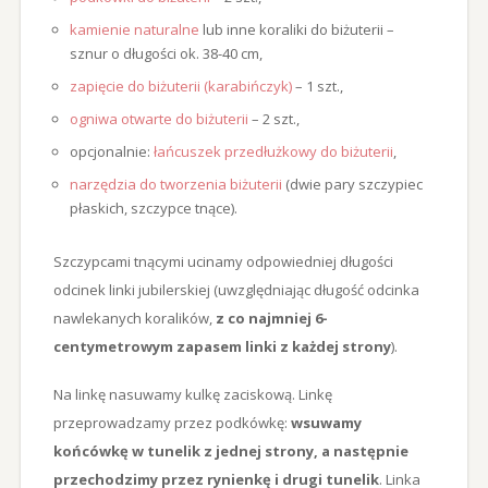
kamienie naturalne
lub inne koraliki do biżuterii –
sznur o długości ok. 38-40 cm,
zapięcie do biżuterii (karabińczyk)
– 1 szt.,
ogniwa otwarte do biżuterii
– 2 szt.,
opcjonalnie:
łańcuszek przedłużkowy do biżuterii
,
narzędzia do tworzenia biżuterii
(dwie pary szczypiec
płaskich, szczypce tnące).
Szczypcami tnącymi ucinamy odpowiedniej długości
odcinek linki jubilerskiej (uwzględniając długość odcinka
nawlekanych koralików,
z co najmniej 6-
centymetrowym zapasem linki z każdej strony
).
Na linkę nasuwamy kulkę zaciskową. Linkę
przeprowadzamy przez podkówkę:
wsuwamy
końcówkę w tunelik z jednej strony, a następnie
przechodzimy przez rynienkę i drugi tunelik
. Linka