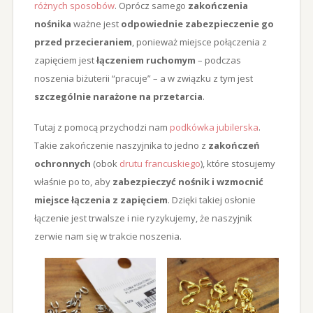
różnych sposobów
. Oprócz samego
zakończenia
nośnika
ważne jest
odpowiednie zabezpieczenie go
przed przecieraniem
, ponieważ miejsce połączenia z
zapięciem jest
łączeniem ruchomym
– podczas
noszenia biżuterii “pracuje” – a w związku z tym jest
szczególnie narażone na przetarcia
.
Tutaj z pomocą przychodzi nam
podkówka jubilerska
.
Takie zakończenie naszyjnika to jedno z
zakończeń
ochronnych
(obok
drutu francuskiego
), które stosujemy
właśnie po to, aby
zabezpieczyć nośnik i wzmocnić
miejsce łączenia z zapięciem
. Dzięki takiej osłonie
łączenie jest trwalsze i nie ryzykujemy, że naszyjnik
zerwie nam się w trakcie noszenia.