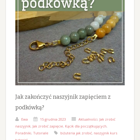
Jak zakończyć naszyjnik zapięciem z
podkówką?
Ewa
15 grudnia 2023
Aktualności
,
Jak zrobić
naszyjnik
,
Jak zrobić zapięcie
,
Kącik dla początkujących
,
Poradniki
,
Tutoriale
biżuteria jak zrobić
,
naszyjnik kurs
tutorial