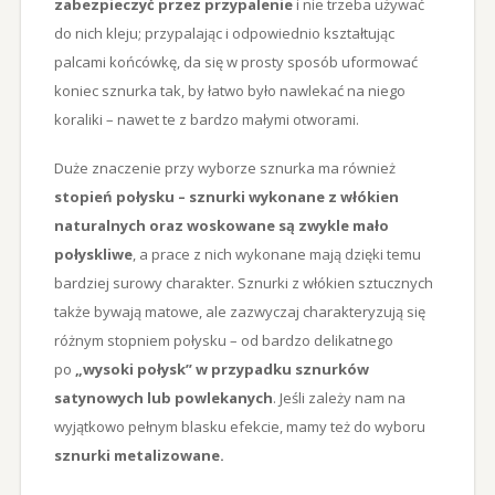
zabezpieczyć przez przypalenie
i nie trzeba używać
do nich kleju; przypalając i odpowiednio kształtując
palcami końcówkę, da się w prosty sposób uformować
koniec sznurka tak, by łatwo było nawlekać na niego
koraliki – nawet te z bardzo małymi otworami.
Duże znaczenie przy wyborze sznurka ma również
stopień połysku – sznurki wykonane z włókien
naturalnych oraz woskowane są zwykle mało
połyskliwe
, a prace z nich wykonane mają dzięki temu
bardziej surowy charakter. Sznurki z włókien sztucznych
także bywają matowe, ale zazwyczaj charakteryzują się
różnym stopniem połysku – od bardzo delikatnego
po
„wysoki połysk” w przypadku sznurków
satynowych lub powlekanych
. Jeśli zależy nam na
wyjątkowo pełnym blasku efekcie, mamy też do wyboru
sznurki metalizowane.