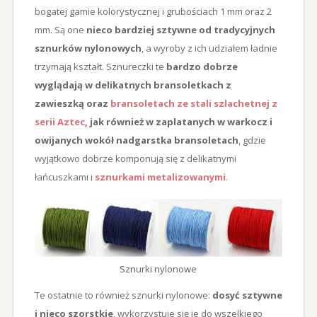
bogatej gamie kolorystycznej i grubościach 1 mm oraz 2
mm. Są one
nieco bardziej sztywne od tradycyjnych
sznurków nylonowych
, a wyroby z ich udziałem ładnie
trzymają kształt. Sznureczki te
bardzo dobrze
wyglądają w delikatnych bransoletkach z
zawieszką oraz
bransoletach ze stali szlachetnej z
serii Aztec
, jak również w zaplatanych w warkocz i
owijanych wokół nadgarstka bransoletach
, gdzie
wyjątkowo dobrze komponują się z delikatnymi
łańcuszkami i
sznurkami metalizowanymi
.
Sznurki nylonowe
Te ostatnie to również sznurki nylonowe:
dosyć sztywne
i nieco szorstkie
, wykorzystuje się je do wszelkiego