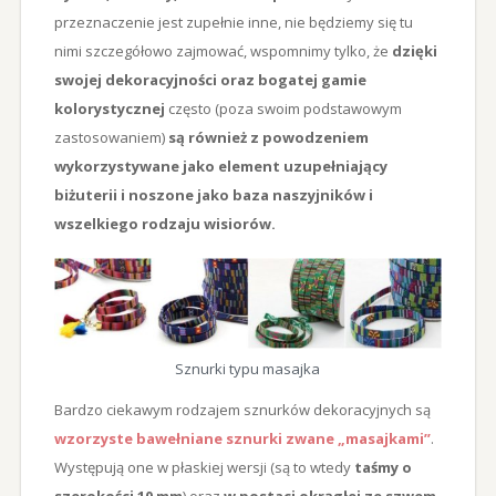
przeznaczenie jest zupełnie inne, nie będziemy się tu
nimi szczegółowo zajmować, wspomnimy tylko, że
dzięki
swojej dekoracyjności oraz bogatej gamie
kolorystycznej
często (poza swoim podstawowym
zastosowaniem)
są również z powodzeniem
wykorzystywane jako element uzupełniający
biżuterii i noszone jako baza naszyjników i
wszelkiego rodzaju wisiorów.
Sznurki typu masajka
Bardzo ciekawym rodzajem sznurków dekoracyjnych są
wzorzyste bawełniane sznurki zwane „masajkami”
.
Występują one w płaskiej wersji (są to wtedy
taśmy o
szerokości 10 mm
) oraz
w postaci okrągłej ze szwem