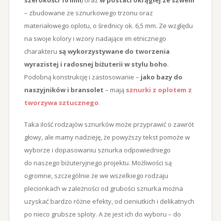
– zbudowane ze sznurkowego trzonu oraz
materiałowego oplotu, o średnicy ok. 6,5 mm. Ze względu
na swoje kolory i wzory nadające im etnicznego
charakteru
są wykorzystywane do tworzenia
wyrazistej i radosnej biżuterii w stylu boho
.
Podobną konstrukcję i zastosowanie –
jako bazy do
naszyjników i bransolet
– mają
sznurki z oplotem z
tworzywa sztucznego
.
Taka ilość rodzajów sznurków może przyprawić o zawrót
głowy, ale mamy nadzieję, że powyższy tekst pomoże w
wyborze i dopasowaniu sznurka odpowiedniego
do naszego biżuteryjnego projektu. Możliwości są
ogromne, szczególnie że we wszelkiego rodzaju
plecionkach w zależności od grubości sznurka można
uzyskać bardzo różne efekty, od cieniutkich i delikatnych
po nieco grubsze sploty. A że jest ich do wyboru – do