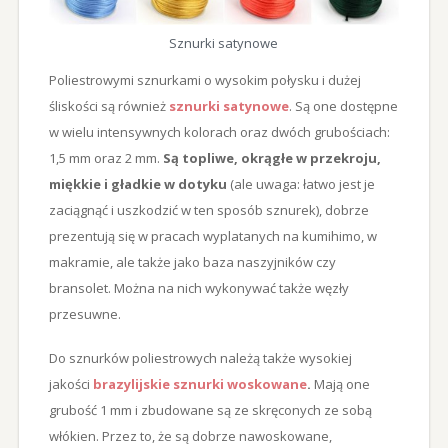
Sznurki satynowe
Poliestrowymi sznurkami o wysokim połysku i dużej
śliskości są również
sznurki satynowe
. Są one dostępne
w wielu intensywnych kolorach oraz dwóch grubościach:
1,5 mm oraz 2 mm.
Są topliwe, okrągłe w przekroju,
miękkie i gładkie w dotyku
(ale uwaga: łatwo jest je
zaciągnąć i uszkodzić w ten sposób sznurek), dobrze
prezentują się w pracach wyplatanych na kumihimo, w
makramie, ale także jako baza naszyjników czy
bransolet. Można na nich wykonywać także węzły
przesuwne.
Do sznurków poliestrowych należą także wysokiej
jakości
brazylijskie sznurki woskowane
.
Mają one
grubość 1 mm i zbudowane są ze skręconych ze sobą
włókien. Przez to, że są dobrze nawoskowane,