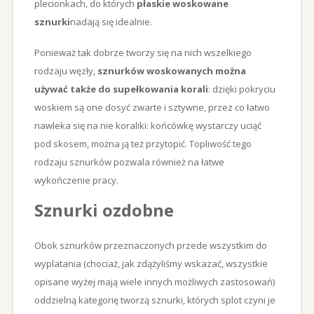
plecionkach, do których
płaskie woskowane
sznurki
nadają się idealnie.
Ponieważ tak dobrze tworzy się na nich wszelkiego
rodzaju węzły,
sznurków woskowanych można
używać także do supełkowania korali
: dzięki pokryciu
woskiem są one dosyć zwarte i sztywne, przez co łatwo
nawleka się na nie koraliki: końcówkę wystarczy uciąć
pod skosem, można ją też przytopić. Topliwość tego
rodzaju sznurków pozwala również na łatwe
wykończenie pracy.
Sznurki ozdobne
Obok sznurków przeznaczonych przede wszystkim do
wyplatania (chociaż, jak zdążyliśmy wskazać, wszystkie
opisane wyżej mają wiele innych możliwych zastosowań)
oddzielną kategorię tworzą sznurki, których splot czyni je