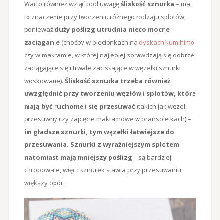
Warto również wziąć pod uwagę
śliskość sznurka
– ma
to znaczenie przy tworzeniu różnego rodzaju splotów,
ponieważ
duży poślizg utrudnia nieco mocne
zaciąganie
(choćby w plecionkach na
dyskach kumihimo
czy w makramie, w której najlepiej sprawdzają się dobrze
zaciągające się i trwale zaciskające w węzełki sznurki
woskowane).
Śliskość sznurka trzeba również
uwzględnić przy tworzeniu węzłów i splotów, które
mają być ruchome i się przesuwać
(takich jak węzeł
przesuwny czy zapięcie makramowe w bransoletkach) –
im gładsze sznurki, tym węzełki łatwiejsze do
przesuwania. Sznurki z wyraźniejszym splotem
natomiast mają mniejszy poślizg
– są bardziej
chropowate, więc i sznurek stawia przy przesuwaniu
większy opór.