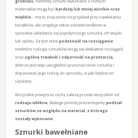
grubości,
niemniej sznurki wykonane z różnych
materiałów mogą być
bardziej lub mniej wiotkie oraz
miękkie
– ma to znaczenie na przykład przy nawlekaniu
koralików, ale znajduje także odzwierciedlenie w
sposobie układania się pojedynczego sznurka, ich wiązki
lub splotu. Za tym idzie
podatność na rozciąganie
(niektóre rodzaje sznurków mogą się delikatnie rozciągać)
oraz
ogólna trwałość i odporność na przetarcia
,
dobrze jest więc uwzględnić przeznaczenie sznurka i
dopasować jego rodzaj do sposobu, w jaki będzie on
używany.
Wszystkie powyższe cechy zależą przede wszystkim od
rodzaju włókna
, dlatego poniżej prezentujemy
podział
sznurków ze względu na materiał, z którego
zostały wykonane.
Sznurki bawełniane