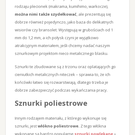
rodzaju plecionek (makrama, kumihimo, warkocze),
można nimi także szydełkować
, ale prezentują się
dobrze również pojedynczo, jako baza do delikatnych
wisiorów czy bransolet. Występują w grubościach od 1
mm do 1,2 mm, a ich połysk czyni je wyjątkowo
atrakcyjnym materiałem, jeśli chcemy nadać naszym
sznurkowym projektom nieco metalicznego blasku.
Sznurki te zbudowane są z trzonu oraz oplatających go
cieniutkich metalicznych niteczek – sprawia to, że ich
końcówki łatwo się rozwarstwiają, dlatego trzeba je
dobrze zabezpieczyć podczas wykańczania pracy.
Sznurki poliestrowe
Innym rodzajem materiału, z którego wykonuje się
sznurki, jest
włókno poliestrowe.
Z tego włókna
wykonane są bardzo popularne
sznurki powlekane
–