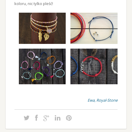
koloru, nic tylko pleść!
Ewa, Royal-Stone