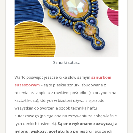
Sznurki sutasz
Warto poświęcić jeszcze kilka słów samym
sznurkom
sutaszowym
– są to płaskie sznurki zbudowane z
rdzenia oraz oplotu z rowkiem pośrodku (co przypomina
kształt kłosa), których w biżuterii używa się przede
wszystkim do tworzenia ozdób techniką haftu
sutaszowego (polega ona na zszywaniu ze sobą właśnie
tych cienkich tasiemek).
Są one wykonane zazwyczaj z
nylonu, wiskozy, acetatu lub poliestru
. Jako że ich