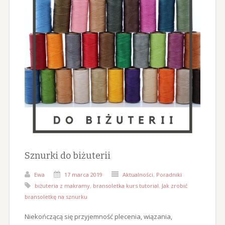
Sznurki do biżuterii
Ewa
17 marca 2019
Aktualności
,
Poradniki
biżuteria z makramy
,
bransoletka kurs tutorial
,
Jak zrobić
bransoletkę na sznurku
Niekończącą się przyjemność plecenia, wiązania,