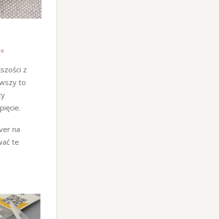
le
szości z
rwszy to
zy
ięcie.
ver na
wać te