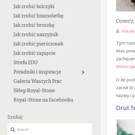
Jak zrobić kolczyki
Jak zrobić bransoletkę
Covery,
Jak zrobić broszkę
Klaudi
Jak zrobić naszyjnik
Tym raze
Jak zrobić pierścionek
Was pewni
Jak zrobić zapięcie
zachęcam
Strefa EDU
Wielorzę
Poradniki i inspiracje
O ile pod
Galeria Waszych Prac
zacisk b
Sklep Royal-Stone
nazwy i 
Royal-Stone na Facebooku
Drut f
Szukaj