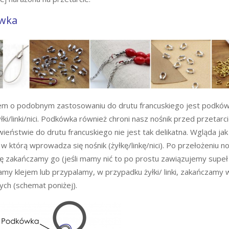
wka
m o podobnym zastosowaniu do drutu francuskiego jest podkówk
łki/linki/nici. Podkówka również chroni nasz nośnik przed przetarc
ieństwie do drutu francuskiego nie jest tak delikatna. Wgląda ja
 w którą wprowadza się nośnik (żyłkę/linkę/nici). Po przełożeniu n
 zakańczamy go (jeśli mamy nić to po prostu zawiązujemy supeł 
my klejem lub przypalamy, w przypadku żyłki/ linki, zakańczamy 
ych (schemat poniżej).