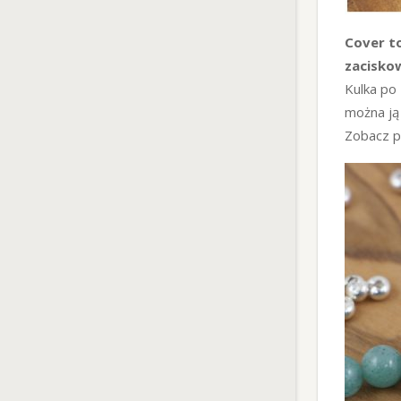
Cover
t
zacisko
Kulka po
można ją 
Zobacz po