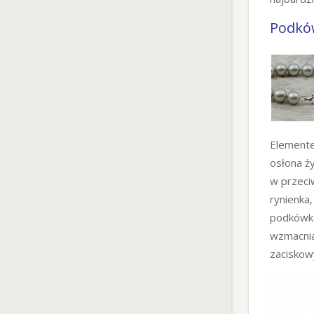
Podkó
Elemente
osłona ży
w przeciw
rynienka,
podkówkę
wzmacnia
zaciskow