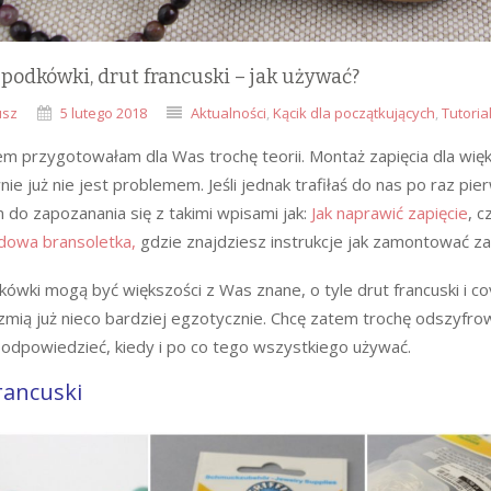
 podkówki, drut francuski – jak używać?
usz
5 lutego 2018
Aktualności
,
Kącik dla początkujących
,
Tutoria
m przygotowałam dla Was trochę teorii. Montaż zapięcia dla więk
e już nie jest problemem. Jeśli jednak trafiłaś do nas po raz pie
 do zapozanania się z takimi wpisami jak:
Jak naprawić zapięcie
, c
dowa bransoletka,
gdzie znajdziesz instrukcje jak zamontować zap
kówki mogą być większości z Was znane, o tyle drut francuski i co
rzmią już nieco bardziej egzotycznie. Chcę zatem trochę odszyfro
podpowiedzieć, kiedy i po co tego wszystkiego używać.
rancuski