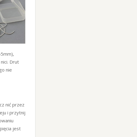
,65mm),
nici. Drut
go nie
cz nić przez
ju i przytnij
sowaniu
ięcia jest