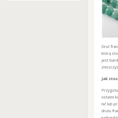
Drut fran
którą sto
jest bard
zniszczy
Jak sto
Przygotuj
ostatni k
nić lub p
drutu fr
najbardzi