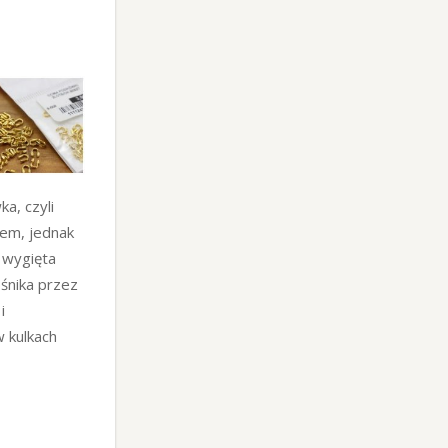
a, czyli
iem, jednak
k wygięta
ośnika przez
i
w kulkach