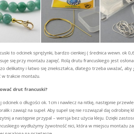
cuski to odcinek sprężynki, bardzo cienkiej ( średnica wewn. ok 0
suje się przy montażu zapięć. Rolą drutu francuskiego jest osłona 
zo delikatny i łatwo się zniekształca, dlatego trzeba uważać, aby 
ć w trakcie montażu.
sować drut francuski?
 odcinek o długości ok. 1cm i nawlecz na nitkę, następnie przewle
oralik i zawiąż na supeł. Aby supeł się nie rozwiązał daj odrobinę kle
rzytnij a następnie przypal – wersja bez użycia kleju. Dzięki zasto
ancuskiego wydłużymy żywotność nici, która w miejscu montażu zap
ej narażona na przetarcie.