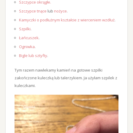
Szczypce okrągłe
.
Szczypce tnące
lub
nożyce
.
Kamyczki o podłużnym kształcie z wierceniem wzdłuż
.
Szpilki
.
Łańcuszek
.
Ogniwka
.
Bigle lub sztyfty
.
Tym razem nawlekamy kamień na gotowe szpilki
zakończone kuleczką lub talerzykiem. Ja użyłam szpilek z
kuleczkami.