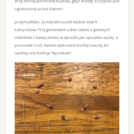
W tę stronę jest trochę trudniej, gdyż dostęp szczypiec jest
ograniczony przez kamień
Ja wymyśliłam, że mój łańcuszek będzie miał 9
kamyczków. Przygotowałam sobie zatem 4 gotowych
odcinków z kamyczkami, w sposób jaki opisałam wyżej, a
pozostałe 5 szt. będzie wykonane trochę inaczej, bo
spełnią one funkcję “łączników”.