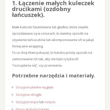
1. Łączenie małych kuleczek
drucikami (ozdobny
łańcuszek).
Małe kuleczki fasetowane lub gładkie, które zwykle
sprzedawane są w sznurach, to świetny sposób na
ożywienie łańcuszków lub wkomponowanie ich w jakąś
formę wire wrapping.
To co chcę Wam pokazać, to bardzo prosty sposób na
zamocowanie ich tak, aby nie było ryzyka ich
“rozsupłania się”, czy przerwania.
Potrzebne narzędzia i materiały.
Szczypce płaskie wygięte
.
Szczypce okrągłe
.
Szczypce tnące
lub
nożyce
.
Drut o grubości 0,4 mm
.