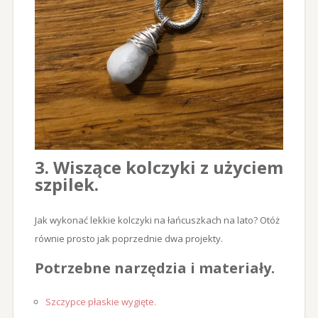
3. Wiszące kolczyki z użyciem
szpilek.
Jak wykonać lekkie kolczyki na łańcuszkach na lato? Otóż
równie prosto jak poprzednie dwa projekty.
Potrzebne narzędzia i materiały.
Szczypce płaskie wygięte
.