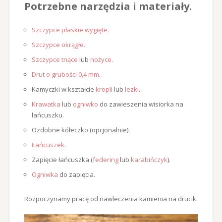
Potrzebne narzędzia i materiały.
Szczypce płaskie wygięte
.
Szczypce okrągłe
.
Szczypce tnące
lub
nożyce
.
Drut o grubości 0,4 mm
.
Kamyczki w kształcie
kropli
lub
łezki
.
Krawatka
lub
ogniwko
do zawieszenia wisiorka na
łańcuszku.
Ozdobne kółeczko (opcjonalnie).
Łańcuszek
.
Zapięcie łańcuszka (
federing
lub
karabińczyk
).
Ogniwka
do zapięcia.
Rozpoczynamy pracę od nawleczenia kamienia na drucik.