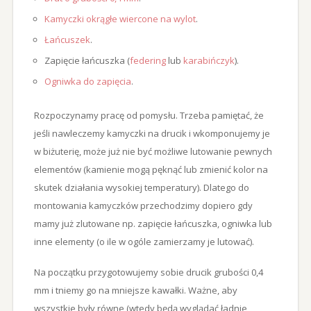
Kamyczki okrągłe wiercone na wylot
.
Łańcuszek
.
Zapięcie łańcuszka (
federing
lub
karabińczyk
).
Ogniwka do zapięcia
.
Rozpoczynamy pracę od pomysłu. Trzeba pamiętać, że
jeśli nawleczemy kamyczki na drucik i wkomponujemy je
w biżuterię, może już nie być możliwe lutowanie pewnych
elementów (kamienie mogą pęknąć lub zmienić kolor na
skutek działania wysokiej temperatury). Dlatego do
montowania kamyczków przechodzimy dopiero gdy
mamy już zlutowane np. zapięcie łańcuszka, ogniwka lub
inne elementy (o ile w ogóle zamierzamy je lutować).
Na początku przygotowujemy sobie drucik grubości 0,4
mm i tniemy go na mniejsze kawałki. Ważne, aby
wszystkie były równe (wtedy będą wyglądać ładnie