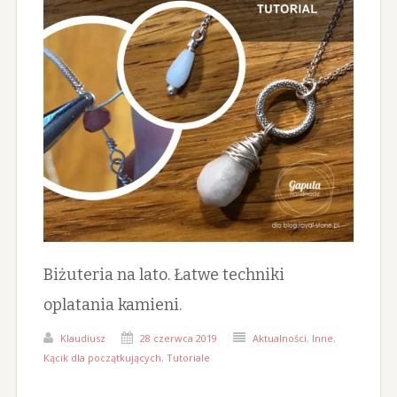
Biżuteria na lato. Łatwe techniki
oplatania kamieni.
Klaudiusz
28 czerwca 2019
Aktualności
,
Inne
,
Kącik dla początkujących
,
Tutoriale